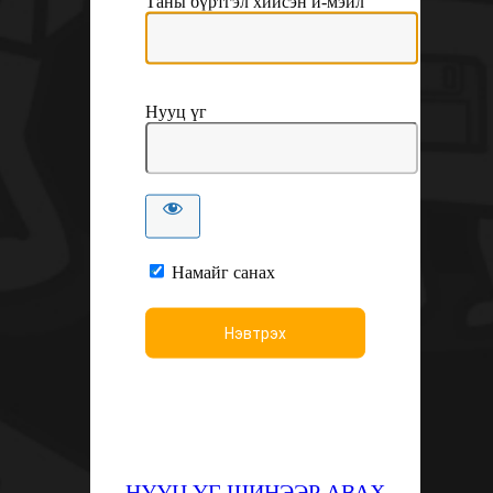
Таны бүртгэл хийсэн и-мэйл
Нууц үг
Намайг санах
НУУЦ ҮГ ШИНЭЭР АВАХ