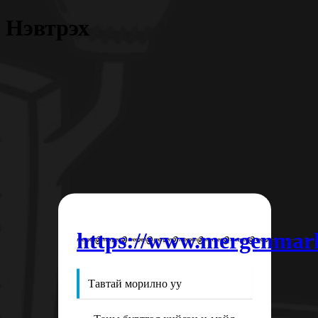
Нэвтрэх
https://www.mergenmar
Тавтай морилно уу