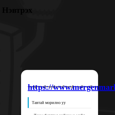
Нэвтрэх
https://www.mergenmar
Тавтай морилно уу