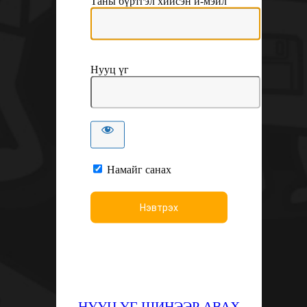
Таны бүртгэл хийсэн и-мэйл
Нууц үг
Намайг санах
НУУЦ ҮГ ШИНЭЭР АВАХ