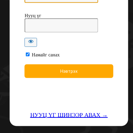
Нууц үг
Намайг санах
НУУЦ ҮГ ШИНЭЭР АВАХ →