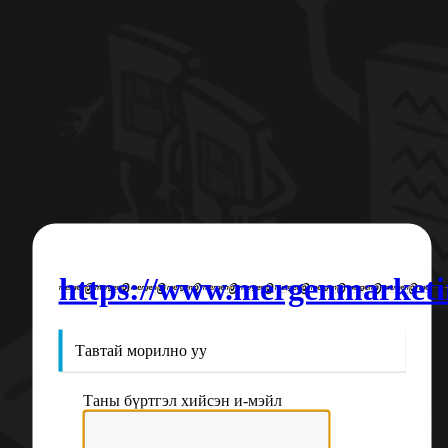
https://www.mergenmarket
Тавтай морилно уу
Таны бүртгэл хийсэн и-мэйл