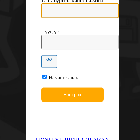
Таны бүртгэл хийсэн и-мэйл
Нууц үг
Намайг санах
НУУЦ ҮГ ШИНЭЭР АВАХ