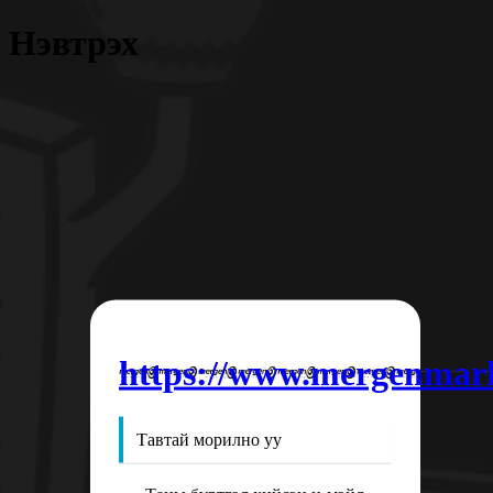
Нэвтрэх
https://www.mergenmar
Тавтай морилно уу