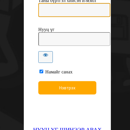
Таны бүртгэл хийсэн и-мэйл
Нууц үг
Намайг санах
НУУЦ ҮГ ШИНЭЭР АВАХ