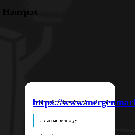
Нэвтрэх
https://www.mergenmar
Тавтай морилно уу