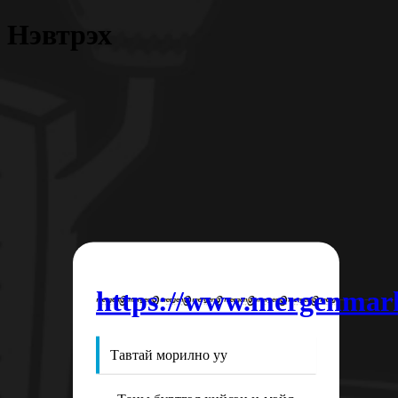
Нэвтрэх
https://www.mergenmar
Тавтай морилно уу