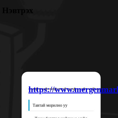
Нэвтрэх
https://www.mergenmar
Тавтай морилно уу