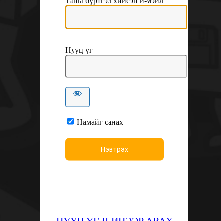
Таны бүртгэл хийсэн и-мэйл
Нууц үг
Намайг санах
НУУЦ ҮГ ШИНЭЭР АВАХ