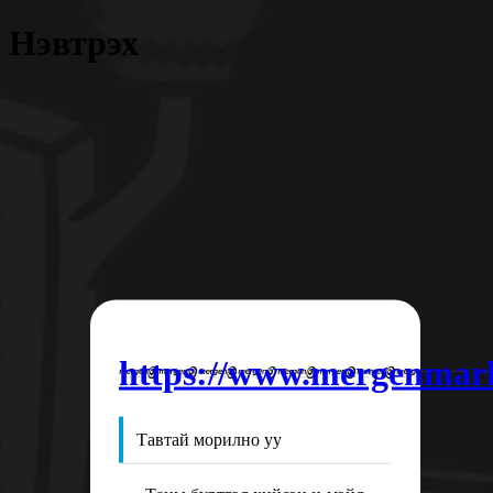
Нэвтрэх
https://www.mergenmar
Тавтай морилно уу