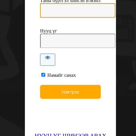
Таны бүртгэл хийсэн и-мэйл
Нууц үг
Намайг санах
НУУЦ ҮГ ШИНЭЭР АВАХ