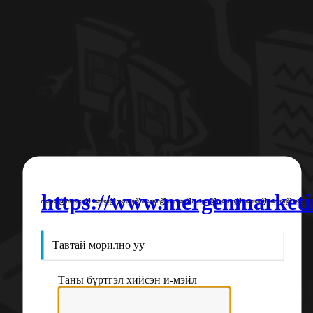
https://www.mergenmarket
Тавтай морилно уу
Таны бүртгэл хийсэн и-мэйл