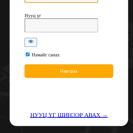
Нууц үг
Намайг санах
НУУЦ ҮГ ШИНЭЭР АВАХ →