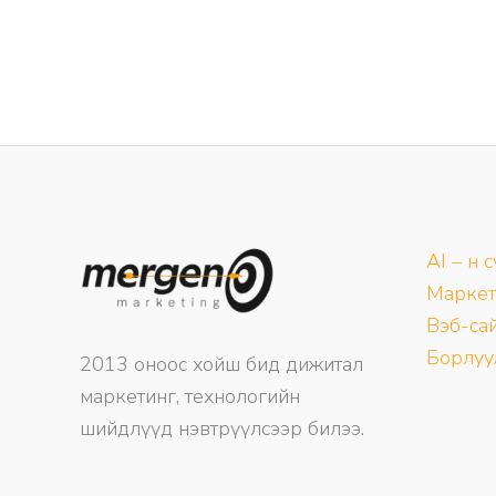
AI – н 
Маркет
Вэб-сай
Борлуу
2013 оноос хойш бид дижитал
маркетинг, технологийн
шийдлүүд нэвтрүүлсээр билээ.