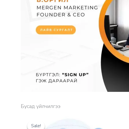
Бусад үйлчилгээ
Sale!
Sale!