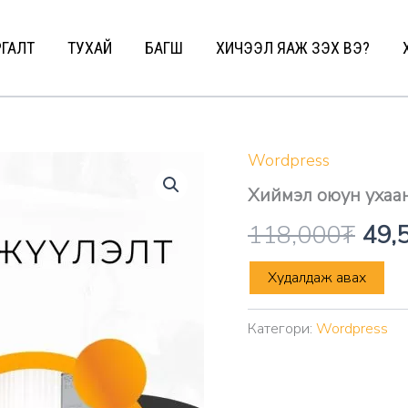
ГАЛТ
ТУХАЙ
БАГШ
ХИЧЭЭЛ ЯАЖ ҮЗЭХ ВЭ?
Wordpress
Хиймэл оюун ухаан
Orig
118,000
₮
49,
pric
Хиймэл
Худалдаж авах
оюун
ухаанаар
was
вэб-
Категори:
Wordpress
сайт
118
хөгжүүлэх
сургалт
quantity