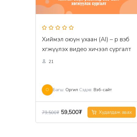
Хиймэл оюун ухаан (AI) – р вэб
хөгжүүлэх видео хичээл сургалт
21
О
Багш:
Оргил
Сэдэв:
Вэб-сайт
Original
Current
59,500
₮
Худалдаж авах
79,500
₮
price
price
was:
is: