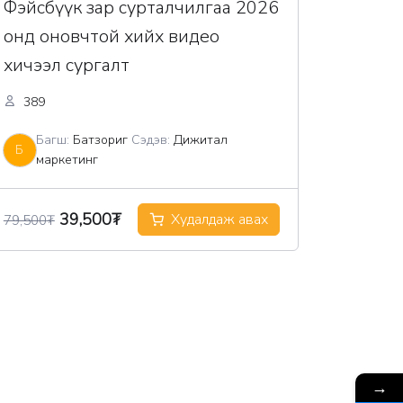
Фэйсбүүк зар сурталчилгаа 2026
онд оновчтой хийх видео
хичээл сургалт
389
Багш:
Батзориг
Сэдэв:
Дижитал
Б
маркетинг
Original
Current
39,500
₮
Худалдаж авах
79,500
₮
price
price
was:
is:
79,500₮.
39,500₮.
→