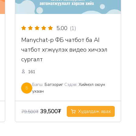
5.00
(1)
Manychat-р ФБ чатбот ба AI
чатбот хөгжүүлэх видео хичээл
сургалт
161
Багш:
Батзориг
Сэдэв:
Хиймэл оюун
Б
ухаан
Original
Current
39,500
₮
Худалдаж авах
79,500
₮
price
price
was:
is: