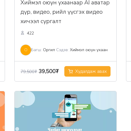
Хиймэл оюун ухаанаар AI аватар
дүр, видео, рийл үүсгэх видео
хичээл сургалт
422
О
Багш:
Оргил
Сэдэв:
Хиймэл оюун ухаан
Original
Current
39,500
₮
Худалдаж авах
79,500
₮
price
price
was:
is:
79,500₮.
39,500₮.