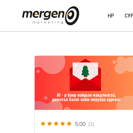
Skip
to
НҮҮР
СУР
content
5.00
(1)