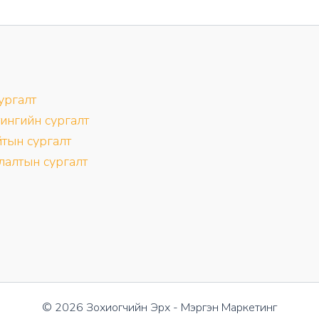
79,500₮.
39,500₮.
сургалт
ингийн сургалт
тын сургалт
лалтын сургалт
© 2026 Зохиогчийн Эрх - Мэргэн Маркетинг