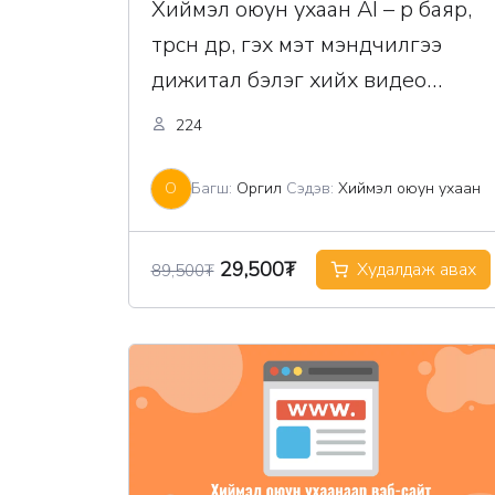
Хиймэл оюун ухаан AI – р баяр,
төрсөн өдөр, гэх мэт мэндчилгээ
дижитал бэлэг хийх видео
хичээл сургалт
224
О
Багш:
Оргил
Сэдэв:
Хиймэл оюун ухаан
Original
Current
29,500
₮
Худалдаж авах
89,500
₮
price
price
was:
is:
89,500₮.
29,500₮.