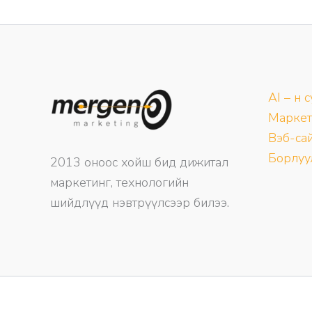
79,500₮.
59,500₮.
AI – н 
Маркет
Вэб-сай
Борлуу
2013 оноос хойш бид дижитал
маркетинг, технологийн
шийдлүүд нэвтрүүлсээр билээ.